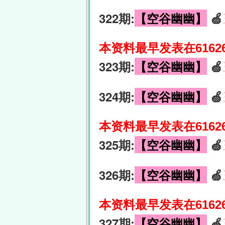
322期:
【空谷幽幽】
🍏
本资料最早发表在616269
323期:
【空谷幽幽】
🍏
324期:
【空谷幽幽】
🍏
本资料最早发表在616269
325期:
【空谷幽幽】
🍏
326期:
【空谷幽幽】
🍏
本资料最早发表在616269
327期:
【空谷幽幽】
🍏