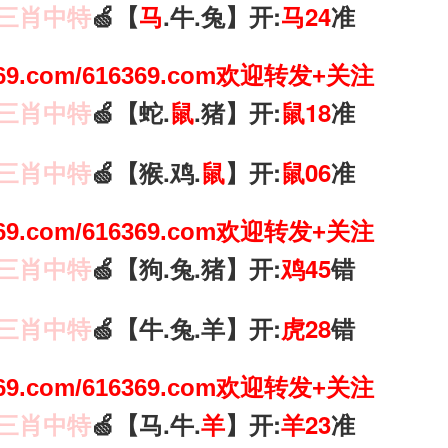
三肖中特
🍏【
马
.牛.兔】开:
马24
准
.com/616369.com欢迎转发+关注
三肖中特
🍏【蛇.
鼠
.猪】开:
鼠18
准
三肖中特
🍏【猴.鸡.
鼠
】开:
鼠06
准
.com/616369.com欢迎转发+关注
三肖中特
🍏【狗.兔.猪】开:
鸡45
错
三肖中特
🍏【牛.兔.羊】开:
虎28
错
.com/616369.com欢迎转发+关注
三肖中特
🍏【马.牛.
羊
】开:
羊23
准