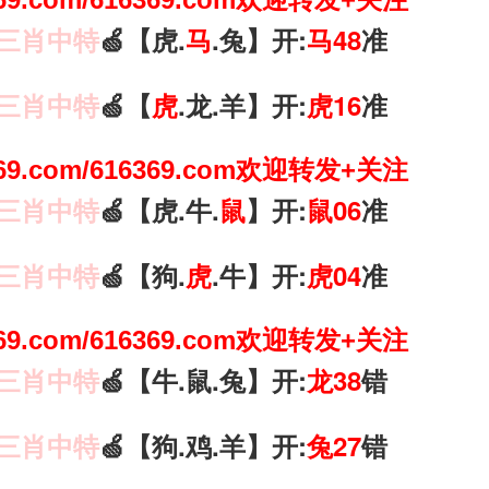
三肖中特
🍏【虎.
马
.兔】开:
马48
准
三肖中特
🍏【
虎
.龙.羊】开:
虎16
准
.com/616369.com欢迎转发+关注
三肖中特
🍏【虎.牛.
鼠
】开:
鼠06
准
三肖中特
🍏【狗.
虎
.牛】开:
虎04
准
.com/616369.com欢迎转发+关注
三肖中特
🍏【牛.鼠.兔】开:
龙38
错
三肖中特
🍏【狗.鸡.羊】开:
兔27
错