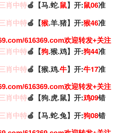
三肖中特
🍏【马.蛇.
鼠
】开:
鼠06
准
三肖中特
🍏【
猴
.羊.猪】开:
猴46
准
.com/616369.com欢迎转发+关注
三肖中特
🍏【
狗
.猴.鸡】开:
狗44
准
三肖中特
🍏【猴.鸡.
牛
】开:
牛17
准
.com/616369.com欢迎转发+关注
三肖中特
🍏【狗.虎.鼠】开:
鸡09
错
三肖中特
🍏【马.蛇.兔】开:
狗08
错
.com/616369.com欢迎转发+关注