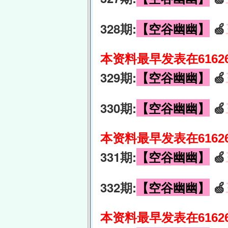
328期:
【空谷幽幽】
🍏
本资料最早发表在616269
329期:
【空谷幽幽】
🍏
330期:
【空谷幽幽】
🍏
本资料最早发表在616269
331期:
【空谷幽幽】
🍏
332期:
【空谷幽幽】
🍏
本资料最早发表在616269