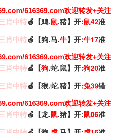
.com/616369.com欢迎转发+关注
三肖中特
🍏【鸡.
鼠
.猪】开:
鼠42
准
三肖中特
🍏【狗.马.
牛
】开:
牛17
准
.com/616369.com欢迎转发+关注
三肖中特
🍏【
狗
.蛇.鼠】开:
狗20
准
三肖中特
🍏【猴.蛇.猪】开:
兔39
错
.com/616369.com欢迎转发+关注
三肖中特
🍏【龙.
鼠
.猪】开:
鼠06
准
三肖中特
🍏【狗.
虎
.马】开:
虎16
准