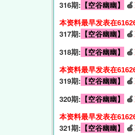
316期:
【空谷幽幽】
🍏
本资料最早发表在616269
317期:
【空谷幽幽】
🍏
318期:
【空谷幽幽】
🍏
本资料最早发表在616269
319期:
【空谷幽幽】
🍏
320期:
【空谷幽幽】
🍏
本资料最早发表在616269
321期:
【空谷幽幽】
🍏